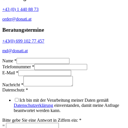
+43 (0) 1 440 88 73
order@donati.at
Beratungstermine
+43(0) 699 102 77 457
md@donati.at
Name
*
Sie
Telefonnummer
*
Ziffern
E-Mail
*
Bitte
Nachricht
*
Datenschutz
*
Ich bin mit der Verarbeitung meiner Daten gemäß
Datenschutzerklärung
einverstanden, damit meine Anfrage
beantwortet werden kann.
Bitte gebe Sie eine Antwort in Ziffern ein:
*
=