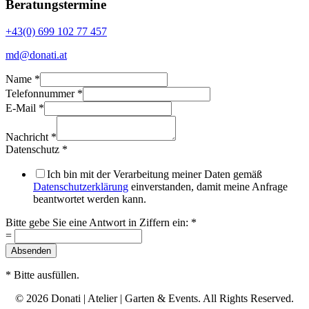
Beratungstermine
+43(0) 699 102 77 457
md@donati.at
Name
*
Telefonnummer
*
E-Mail
*
in
ein:
Nachricht
*
Datenschutz
Datenschutz
*
Ich bin mit der Verarbeitung meiner Daten gemäß
Datenschutzerklärung
einverstanden, damit meine Anfrage
beantwortet werden kann.
Bitte gebe Sie eine Antwort in Ziffern ein:
*
=
Absenden
* Bitte ausfüllen.
© 2026 Donati | Atelier | Garten & Events. All Rights Reserved.